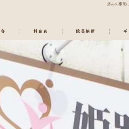
痛みの根元
内容
料金表
院長挨拶
ギ
むち打ち
れ
痛
正