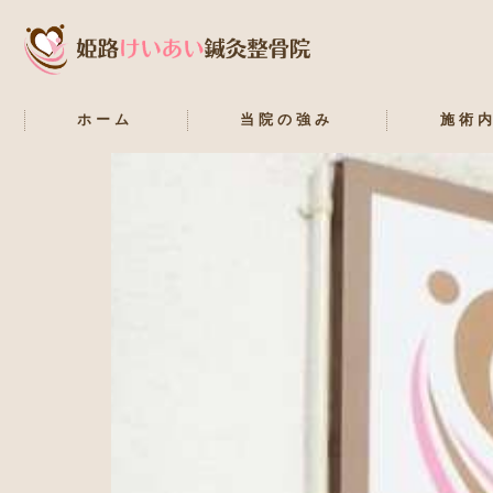
ホーム
当院の強み
施術
交通事故・
美容鍼
捻挫・肉離
坐骨神経痛
腰痛
肩こり・頭
産後骨盤矯