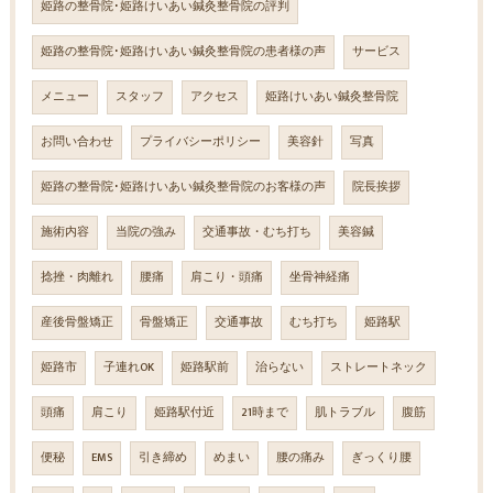
姫路の整骨院･姫路けいあい鍼灸整骨院の評判
姫路の整骨院･姫路けいあい鍼灸整骨院の患者様の声
サービス
メニュー
スタッフ
アクセス
姫路けいあい鍼灸整骨院
お問い合わせ
プライバシーポリシー
美容針
写真
姫路の整骨院･姫路けいあい鍼灸整骨院のお客様の声
院長挨拶
施術内容
当院の強み
交通事故・むち打ち
美容鍼
捻挫・肉離れ
腰痛
肩こり・頭痛
坐骨神経痛
産後骨盤矯正
骨盤矯正
交通事故
むち打ち
姫路駅
姫路市
子連れOK
姫路駅前
治らない
ストレートネック
頭痛
肩こり
姫路駅付近
21時まで
肌トラブル
腹筋
便秘
EMS
引き締め
めまい
腰の痛み
ぎっくり腰