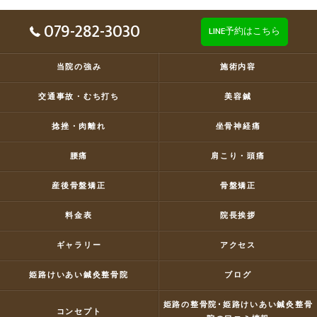
079-282-3030
LINE予約はこちら
当院の強み
施術内容
交通事故・むち打ち
美容鍼
捻挫・肉離れ
坐骨神経痛
腰痛
肩こり・頭痛
産後骨盤矯正
骨盤矯正
料金表
院長挨拶
ギャラリー
アクセス
姫路けいあい鍼灸整骨院
ブログ
姫路の整骨院･姫路けいあい鍼灸整骨
コンセプト