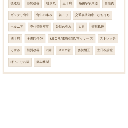
後遺症
姿勢改善
吐き気
五十肩
姫路駅駅周辺
自賠責
ギックリ背中
背中の痛み
首こり
交通事故治療 むち打ち
ヘルニア
脊柱管狭窄症
骨盤の歪み
太る
頸部捻挫
四十肩
子供同伴OK
(肩こり/腰痛/頭痛/マッサージ)
ストレッチ
くすみ
肌質改善
O脚
スマホ首
姿勢矯正
土日祝診療
ぽっこりお腹
痛み軽減