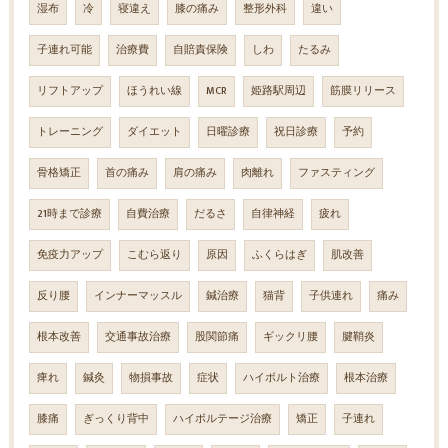
湿布
冷
寝違え
膝の痛み
整形外科
違い
子連れ可能
治療費
自賠責保険
しわ
たるみ
リフトアップ
ほうれい線
MCR
姫路駅周辺
筋膜リリース
トレーニング
ダイエット
日曜診療
祝日診療
予約
骨格矯正
首の痛み
肩の痛み
肉離れ
ファスティング
21時まで診療
自費治療
だるさ
自律神経
疲れ
免疫力アップ
こむら返り
原因
ふくらはぎ
肌改善
反り腰
インナーマッスル
鍼治療
猫背
子供連れ
痛み
根本改善
交通事故治療
股関節痛
ギックリ腰
腱鞘炎
痺れ
鍼灸
物損事故
症状
ハイボルト治療
根本治療
膝痛
ぎっくり背中
ハイボルテージ治療
矯正
子連れ