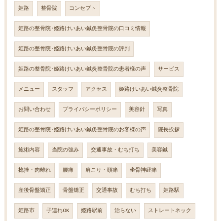
姫路
整骨院
コンセプト
姫路の整骨院･姫路けいあい鍼灸整骨院の口コミ情報
姫路の整骨院･姫路けいあい鍼灸整骨院の評判
姫路の整骨院･姫路けいあい鍼灸整骨院の患者様の声
サービス
メニュー
スタッフ
アクセス
姫路けいあい鍼灸整骨院
お問い合わせ
プライバシーポリシー
美容針
写真
姫路の整骨院･姫路けいあい鍼灸整骨院のお客様の声
院長挨拶
施術内容
当院の強み
交通事故・むち打ち
美容鍼
捻挫・肉離れ
腰痛
肩こり・頭痛
坐骨神経痛
産後骨盤矯正
骨盤矯正
交通事故
むち打ち
姫路駅
姫路市
子連れOK
姫路駅前
治らない
ストレートネック