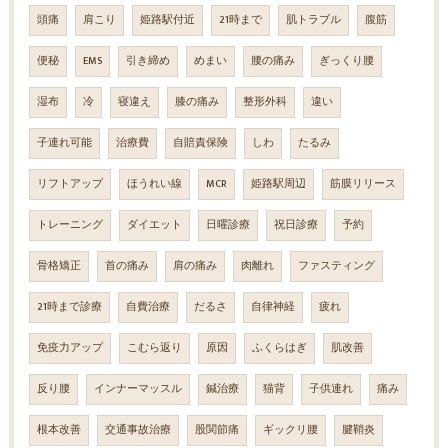
頭痛
肩こり
姫路駅付近
21時まで
肌トラブル
腹筋
便秘
EMS
引き締め
めまい
腰の痛み
ぎっくり腰
湿布
冷
寝違え
膝の痛み
整形外科
違い
子連れ可能
治療費
自賠責保険
しわ
たるみ
リフトアップ
ほうれい線
MCR
姫路駅周辺
筋膜リリース
トレーニング
ダイエット
日曜診療
祝日診療
予約
骨格矯正
首の痛み
肩の痛み
肉離れ
ファスティング
21時まで診療
自費治療
だるさ
自律神経
疲れ
免疫力アップ
こむら返り
原因
ふくらはぎ
肌改善
反り腰
インナーマッスル
鍼治療
猫背
子供連れ
痛み
根本改善
交通事故治療
股関節痛
ギックリ腰
腱鞘炎