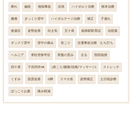
痺れ
鍼灸
物損事故
症状
ハイボルト治療
根本治療
膝痛
ぎっくり背中
ハイボルテージ治療
矯正
子連れ
後遺症
姿勢改善
吐き気
五十肩
姫路駅駅周辺
自賠責
ギックリ背中
背中の痛み
首こり
交通事故治療 むち打ち
ヘルニア
脊柱管狭窄症
骨盤の歪み
太る
頸部捻挫
四十肩
子供同伴OK
(肩こり/腰痛/頭痛/マッサージ)
ストレッチ
くすみ
肌質改善
O脚
スマホ首
姿勢矯正
土日祝診療
ぽっこりお腹
痛み軽減