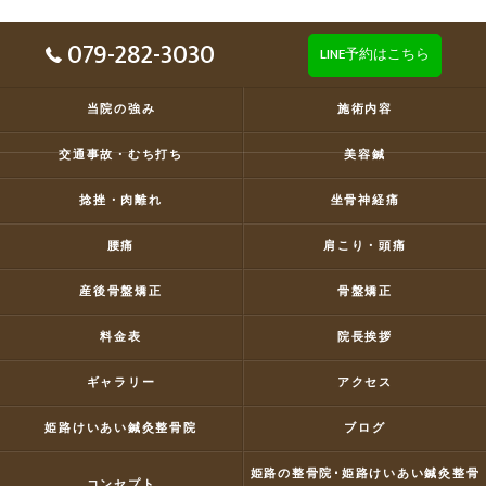
079-282-3030
LINE予約はこちら
当院の強み
施術内容
交通事故・むち打ち
美容鍼
捻挫・肉離れ
坐骨神経痛
腰痛
肩こり・頭痛
産後骨盤矯正
骨盤矯正
料金表
院長挨拶
ギャラリー
アクセス
姫路けいあい鍼灸整骨院
ブログ
姫路の整骨院･姫路けいあい鍼灸整骨
コンセプト