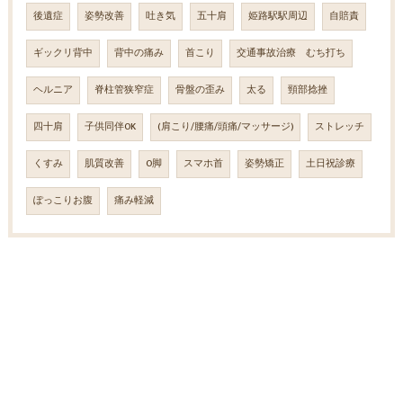
後遺症
姿勢改善
吐き気
五十肩
姫路駅駅周辺
自賠責
ギックリ背中
背中の痛み
首こり
交通事故治療 むち打ち
ヘルニア
脊柱管狭窄症
骨盤の歪み
太る
頸部捻挫
四十肩
子供同伴OK
(肩こり/腰痛/頭痛/マッサージ)
ストレッチ
くすみ
肌質改善
O脚
スマホ首
姿勢矯正
土日祝診療
ぽっこりお腹
痛み軽減