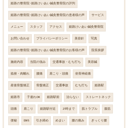
姫路の整骨院･姫路けいあい鍼灸整骨院の評判
姫路の整骨院･姫路けいあい鍼灸整骨院の患者様の声
サービス
メニュー
スタッフ
アクセス
姫路けいあい鍼灸整骨院
お問い合わせ
プライバシーポリシー
美容針
写真
姫路の整骨院･姫路けいあい鍼灸整骨院のお客様の声
院長挨拶
施術内容
当院の強み
交通事故・むち打ち
美容鍼
捻挫・肉離れ
腰痛
肩こり・頭痛
坐骨神経痛
産後骨盤矯正
骨盤矯正
交通事故
むち打ち
姫路駅
姫路市
子連れOK
姫路駅前
治らない
ストレートネック
頭痛
肩こり
姫路駅付近
21時まで
肌トラブル
腹筋
便秘
EMS
引き締め
めまい
腰の痛み
ぎっくり腰