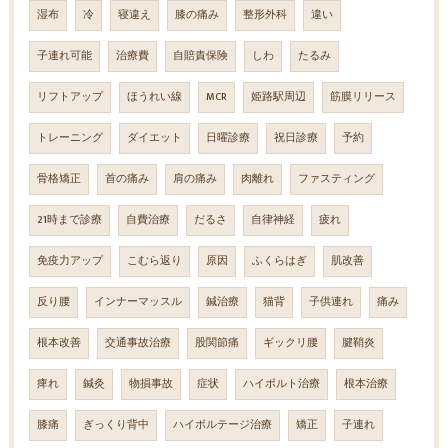
湿布
冷
寝違え
膝の痛み
整形外科
違い
子連れ可能
治療費
自賠責保険
しわ
たるみ
リフトアップ
ほうれい線
MCR
姫路駅周辺
筋膜リリース
トレーニング
ダイエット
日曜診療
祝日診療
予約
骨格矯正
首の痛み
肩の痛み
肉離れ
ファスティング
21時まで診療
自費治療
だるさ
自律神経
疲れ
免疫力アップ
こむら返り
原因
ふくらはぎ
肌改善
反り腰
インナーマッスル
鍼治療
猫背
子供連れ
痛み
根本改善
交通事故治療
股関節痛
ギックリ腰
腱鞘炎
痺れ
鍼灸
物損事故
症状
ハイボルト治療
根本治療
膝痛
ぎっくり背中
ハイボルテージ治療
矯正
子連れ