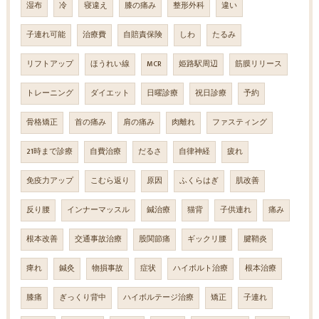
湿布
冷
寝違え
膝の痛み
整形外科
違い
子連れ可能
治療費
自賠責保険
しわ
たるみ
リフトアップ
ほうれい線
MCR
姫路駅周辺
筋膜リリース
トレーニング
ダイエット
日曜診療
祝日診療
予約
骨格矯正
首の痛み
肩の痛み
肉離れ
ファスティング
21時まで診療
自費治療
だるさ
自律神経
疲れ
免疫力アップ
こむら返り
原因
ふくらはぎ
肌改善
反り腰
インナーマッスル
鍼治療
猫背
子供連れ
痛み
根本改善
交通事故治療
股関節痛
ギックリ腰
腱鞘炎
痺れ
鍼灸
物損事故
症状
ハイボルト治療
根本治療
膝痛
ぎっくり背中
ハイボルテージ治療
矯正
子連れ