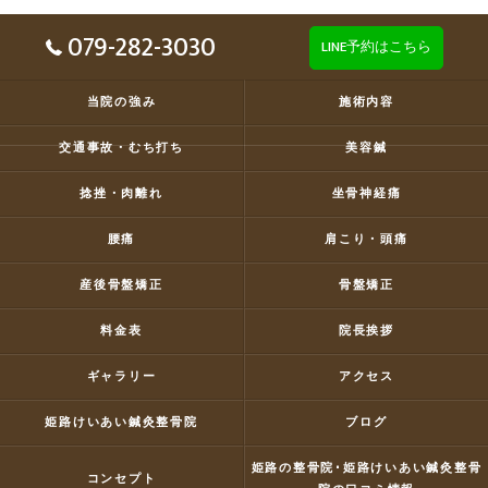
079-282-3030
LINE予約はこちら
当院の強み
施術内容
交通事故・むち打ち
美容鍼
捻挫・肉離れ
坐骨神経痛
腰痛
肩こり・頭痛
産後骨盤矯正
骨盤矯正
料金表
院長挨拶
ギャラリー
アクセス
姫路けいあい鍼灸整骨院
ブログ
姫路の整骨院･姫路けいあい鍼灸整骨
コンセプト