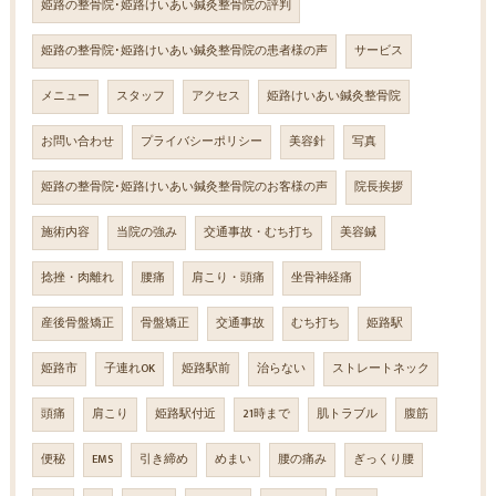
姫路の整骨院･姫路けいあい鍼灸整骨院の評判
姫路の整骨院･姫路けいあい鍼灸整骨院の患者様の声
サービス
メニュー
スタッフ
アクセス
姫路けいあい鍼灸整骨院
お問い合わせ
プライバシーポリシー
美容針
写真
姫路の整骨院･姫路けいあい鍼灸整骨院のお客様の声
院長挨拶
施術内容
当院の強み
交通事故・むち打ち
美容鍼
捻挫・肉離れ
腰痛
肩こり・頭痛
坐骨神経痛
産後骨盤矯正
骨盤矯正
交通事故
むち打ち
姫路駅
姫路市
子連れOK
姫路駅前
治らない
ストレートネック
頭痛
肩こり
姫路駅付近
21時まで
肌トラブル
腹筋
便秘
EMS
引き締め
めまい
腰の痛み
ぎっくり腰