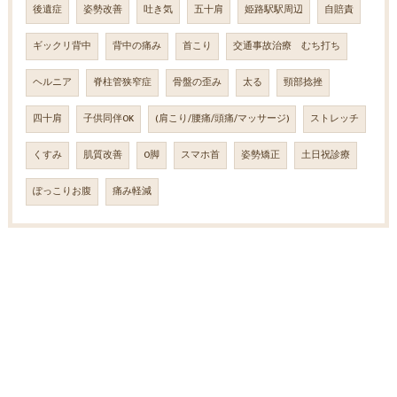
後遺症
姿勢改善
吐き気
五十肩
姫路駅駅周辺
自賠責
ギックリ背中
背中の痛み
首こり
交通事故治療 むち打ち
ヘルニア
脊柱管狭窄症
骨盤の歪み
太る
頸部捻挫
四十肩
子供同伴OK
(肩こり/腰痛/頭痛/マッサージ)
ストレッチ
くすみ
肌質改善
O脚
スマホ首
姿勢矯正
土日祝診療
ぽっこりお腹
痛み軽減